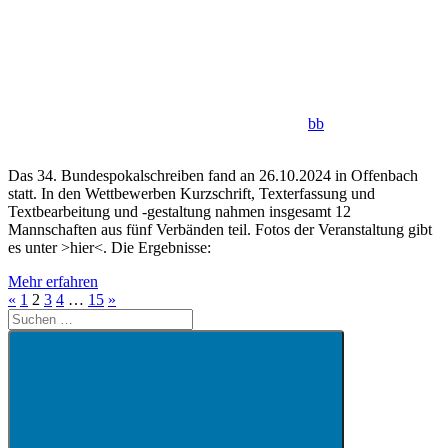
bb
Das 34. Bundespokalschreiben fand an 26.10.2024 in Offenbach
statt. In den Wettbewerben Kurzschrift, Texterfassung und
Textbearbeitung und -gestaltung nahmen insgesamt 12
Mannschaften aus fünf Verbänden teil. Fotos der Veranstaltung gibt
es unter >hier<. Die Ergebnisse:
Mehr erfahren
Seitennummerierung
Vorherige
Nächste
«
1
2
3
4
…
15
»
Suchen
Beiträge
Beiträge
der
nach:
Beiträge