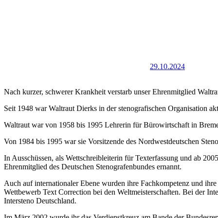
29.10.2024
Nach kurzer, schwerer Krankheit verstarb unser Ehrenmitglied Waltra
Seit 1948 war Waltraut Dierks in der stenografischen Organisation ak
Waltraut war von 1958 bis 1995 Lehrerin für Bürowirtschaft in Breme
Von 1984 bis 1995 war sie Vorsitzende des Nordwestdeutschen Sten
In Ausschüssen, als Wettschreibleiterin für Texterfassung und ab 2005
Ehrenmitglied des Deutschen Stenografenbundes ernannt.
Auch auf internationaler Ebene wurden ihre Fachkompetenz und ihre 
Wettbewerb Text Correction bei den Weltmeisterschaften. Bei der Int
Intersteno Deutschland.
Im März 2002 wurde ihr das Verdienstkreuz am Bande der Bundesrepu