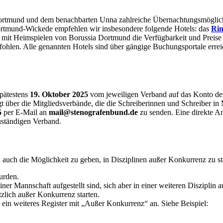
rtmund und dem benachbarten Unna zahlreiche Übernachtungsmöglichke
ortmund-Wickede empfehlen wir insbesondere folgende Hotels: das
Rin
mit Heimspielen von Borussia Dortmund die Verfügbarkeit und Preise 
fohlen. Alle genannten Hotels sind über gängige Buchungsportale erre
spätestens
19. Oktober 2025
vom jeweiligen Verband auf das Konto d
 die Mitgliedsverbände, die die Schreiberinnen und Schreiber in M
5
per E-Mail an
mail@stenografenbund.de
zu senden. Eine direkte A
zuständigen Verband.
uch die Möglichkeit zu geben, in Disziplinen außer Konkurrenz zu st
wurden.
er Mannschaft aufgestellt sind, sich aber in einer weiteren Disziplin 
zlich außer Konkurrenz starten.
ein weiteres Register mit „Außer Konkurrenz“ an. Siehe Beispiel: