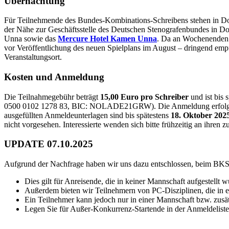
Übernachtung
Für Teilnehmende des Bundes-Kombinations-Schreibens stehen in Do
der Nähe zur Geschäftsstelle des Deutschen Stenografenbundes in D
Unna sowie das
Mercure Hotel Kamen Unna
. Da an Wochenenden 
vor Veröffentlichung des neuen Spielplans im August – dringend emp
Veranstaltungsort.
Kosten und Anmeldung
Die Teilnahmegebühr beträgt
15,00 Euro pro Schreiber
und ist bis 
0500 0102 1278 83, BIC: NOLADE21GRW). Die Anmeldung erfolgt über
ausgefüllten Anmeldeunterlagen sind bis spätestens
18. Oktober 202
nicht vorgesehen. Interessierte wenden sich bitte frühzeitig an ihren 
UPDATE 07.10.2025
Aufgrund der Nachfrage haben wir uns dazu entschlossen, beim BKS a
Dies gilt für Anreisende, die in keiner Mannschaft aufgestellt 
Außerdem bieten wir Teilnehmern von PC-Disziplinen, die in ein
Ein Teilnehmer kann jedoch nur in einer Mannschaft bzw. zusät
Legen Sie für Außer-Konkurrenz-Startende in der Anmeldeliste 