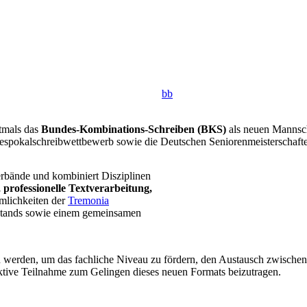
bb
tmals das
Bundes-Kombinations-Schreiben (BKS)
als neuen Mannscha
ndespokalschreibwettbewerb sowie die Deutschen Seniorenmeisterschafte
rbände und kombiniert Disziplinen
 professionelle Textverarbeitung,
mlichkeiten der
Tremonia
orstands sowie einem gemeinsamen
n werden, um das fachliche Niveau zu fördern, den Austausch zwische
ktive Teilnahme zum Gelingen dieses neuen Formats beizutragen.