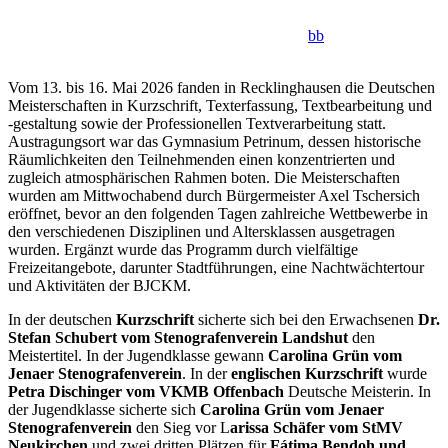
bb
Vom 13. bis 16. Mai 2026 fanden in Recklinghausen die Deutschen
Meisterschaften in Kurzschrift, Texterfassung, Textbearbeitung und
-gestaltung sowie der Professionellen Textverarbeitung statt.
Austragungsort war das Gymnasium Petrinum, dessen historische
Räumlichkeiten den Teilnehmenden einen konzentrierten und
zugleich atmosphärischen Rahmen boten. Die Meisterschaften
wurden am Mittwochabend durch Bürgermeister Axel Tschersich
eröffnet, bevor an den folgenden Tagen zahlreiche Wettbewerbe in
den verschiedenen Disziplinen und Altersklassen ausgetragen
wurden. Ergänzt wurde das Programm durch vielfältige
Freizeitangebote, darunter Stadtführungen, eine Nachtwächtertour
und Aktivitäten der BJCKM.
In der deutschen
Kurzschrift
sicherte sich bei den Erwachsenen
Dr.
Stefan Schubert vom Stenografenverein Landshut
den
Meistertitel. In der Jugendklasse gewann
Carolina Grün vom
Jenaer Stenografenverein
. In der
englischen Kurzschrift
wurde
Petra Dischinger vom VKMB Offenbach
Deutsche Meisterin. In
der Jugendklasse sicherte sich
Carolina Grün vom Jenaer
Stenografenverein
den Sieg vor L
arissa Schäfer vom StMV
Neukirchen
und zwei dritten Plätzen für
Fátima Bendoh und