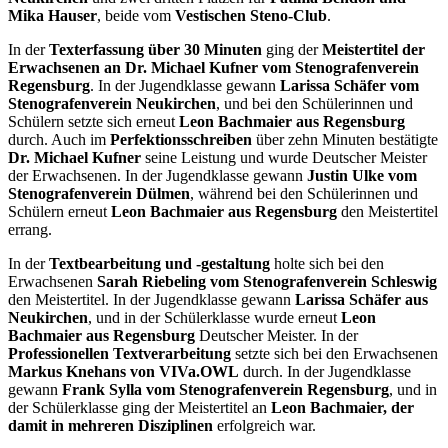
Mika Hauser
, beide vom
Vestischen Steno-Club
.
In der
Texterfassung über 30 Minuten
ging der
Meistertitel der
Erwachsenen an Dr. Michael Kufner vom Stenografenverein
Regensburg
. In der Jugendklasse gewann
Larissa Schäfer vom
Stenografenverein Neukirchen
, und bei den Schülerinnen und
Schülern setzte sich erneut
Leon Bachmaier aus Regensburg
durch. Auch im
Perfektionsschreiben
über zehn Minuten bestätigte
Dr. Michael Kufner
seine Leistung und wurde Deutscher Meister
der Erwachsenen. In der Jugendklasse gewann
Justin Ulke vom
Stenografenverein Dülmen
, während bei den Schülerinnen und
Schülern erneut
Leon Bachmaier aus Regensburg
den Meistertitel
errang.
In der
Textbearbeitung und -gestaltung
holte sich bei den
Erwachsenen
Sarah Riebeling vom Stenografenverein Schleswig
den Meistertitel. In der Jugendklasse gewann
Larissa Schäfer aus
Neukirchen
, und in der Schülerklasse wurde erneut
Leon
Bachmaier aus Regensburg
Deutscher Meister. In der
Professionellen Textverarbeitung
setzte sich bei den Erwachsenen
Markus Knehans von VIVa.OWL
durch. In der Jugendklasse
gewann
Frank Sylla vom Stenografenverein Regensburg
, und in
der Schülerklasse ging der Meistertitel an
Leon Bachmaier, der
damit in mehreren Disziplinen
erfolgreich war.