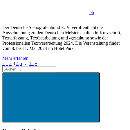
bb
Der Deutsche Stenografenbund E. V. veröffentlicht die
Ausschreibung zu den Deutschen Meisterschaften in Kurzschrift,
Texterfassung, Textbearbeitung und -gestaltung sowie der
Professionellen Textverarbeitung 2024. Die Veranstaltung findet
vom 8. bis 11. Mai 2024 im Hotel Park
Mehr erfahren
Seitennummerierung
Vorherige
Nächste
«
1
2
3
4
5
…
15
»
Suchen
Beiträge
Beiträge
der
nach:
Beiträge
Suchen