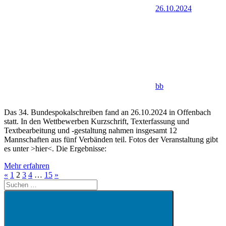
26.10.2024
bb
Das 34. Bundespokalschreiben fand an 26.10.2024 in Offenbach
statt. In den Wettbewerben Kurzschrift, Texterfassung und
Textbearbeitung und -gestaltung nahmen insgesamt 12
Mannschaften aus fünf Verbänden teil. Fotos der Veranstaltung gibt
es unter >hier<. Die Ergebnisse:
Mehr erfahren
Seitennummerierung
Vorherige
Nächste
«
1
2
3
4
…
15
»
Suchen
Beiträge
Beiträge
der
nach:
Beiträge