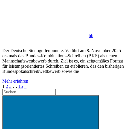
bb
Der Deutsche Stenografenbund e. V. führt am 8. November 2025
erstmals das Bundes-Kombinations-Schreiben (BKS) als neuen
Mannschaftswettbewerb durch. Ziel ist es, ein zeitgemäßes Format
für leistungsorientiertes Schreiben zu etablieren, das den bisherigen
Bundespokalschreibwettbewerb sowie die
Mehr erfahren
Seitennummerierung
Nächste
1
2
3
…
15
»
Suchen
Beiträge
der
nach:
Beiträge